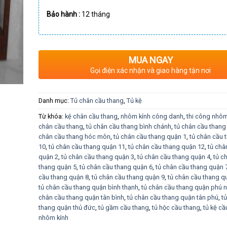
Bảo hành
:
12 tháng
MUA NGAY
Gọi điện xác nhận và giao hàng tận nơi
Danh mục:
Tủ chân cầu thang
,
Tủ kệ
Từ khóa:
kệ chân cầu thang
,
nhôm kính công danh
,
thi công nhôm
chân cầu thang
,
tủ chân cầu thang bình chánh
,
tủ chân cầu thang
chân cầu thang hóc môn
,
tủ chân cầu thang quận 1
,
tủ chân cầu 
10
,
tủ chân cầu thang quận 11
,
tủ chân cầu thang quận 12
,
tủ châ
quận 2
,
tủ chân cầu thang quận 3
,
tủ chân cầu thang quận 4
,
tủ c
thang quận 5
,
tủ chân cầu thang quận 6
,
tủ chân cầu thang quận 
cầu thang quận 8
,
tủ chân cầu thang quận 9
,
tủ chân cầu thang q
tủ chân cầu thang quận bình thạnh
,
tủ chân cầu thang quận phú 
chân cầu thang quận tân bình
,
tủ chân cầu thang quận tân phú
,
t
thang quận thủ đức
,
tủ gầm cầu thang
,
tủ hộc cầu thang
,
tủ kệ cầ
nhôm kính