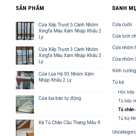
SẢN PHẨM
DANH M
Cửa cuốn
Cửa Xếp Trượt 5 Cánh Nhôm
Xingfa Màu Xám Nhập Khẩu 2
Cửa lưới c
Ly
Cửa nhôm 
Cửa Xếp Trượt 3 Cánh Nhôm
Xingfa Màu Xám Nhập Khẩu 2
Cửa nhôm X
Ly
Kính cường
Cửa Lùa Hệ 93 Nhôm Xám
Nhập Khẩu 2 Ly
Tủ kệ
Hộc bếp 
Cửa lùa bán tự động
Tủ bếp n
Tủ chân 
Tủ Kệ N
Kệ Tủ Chân Cầu Thang Mẫu 9
Uncategori