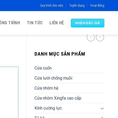
Quy trình làm việc
Tuyển dụng
Hoạt động
ÔNG TRÌNH
TIN TỨC
LIÊN HỆ
NHẬN BÁO GIÁ
DANH MỤC SẢN PHẨM
Cửa cuốn
Cửa lưới chống muỗi
Cửa nhôm hệ
Cửa nhôm Xingfa cao cấp
Kính cường lực