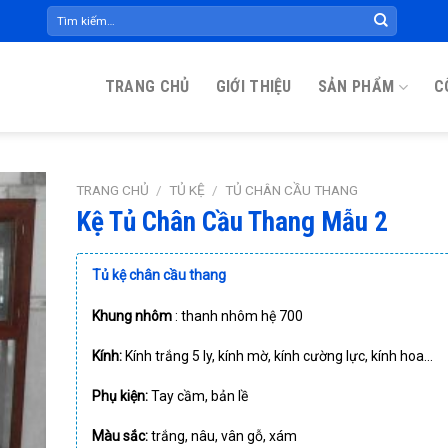
Tìm
kiếm:
TRANG CHỦ
GIỚI THIỆU
SẢN PHẨM
C
TRANG CHỦ
/
TỦ KỆ
/
TỦ CHÂN CẦU THANG
Kệ Tủ Chân Cầu Thang Mẫu 2
Tủ kệ chân cầu thang
Khung nhôm
: thanh nhôm hệ 700
Kính:
Kính trắng 5 ly, kính mờ, kính cường lực, kính hoa…
Phụ kiện:
Tay cầm, bản lề
Màu sắc:
trắng, nâu, vân gỗ, xám