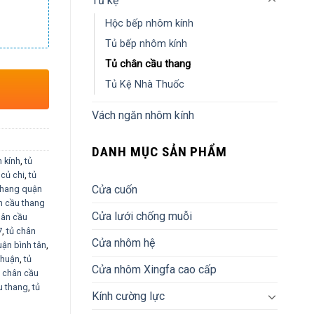
Tủ kệ
Hộc bếp nhôm kính
Tủ bếp nhôm kính
Tủ chân cầu thang
Tủ Kệ Nhà Thuốc
Vách ngăn nhôm kính
DANH MỤC SẢN PHẨM
 kính
,
tủ
 củ chi
,
tủ
Cửa cuốn
thang quận
n cầu thang
Cửa lưới chống muỗi
hân cầu
7
,
tủ chân
Cửa nhôm hệ
uận bình tân
,
nhuận
,
tủ
Cửa nhôm Xingfa cao cấp
ủ chân cầu
u thang
,
tủ
Kính cường lực