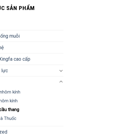
ỤC SẢN PHẨM
hống muỗi
hệ
ingfa cao cấp
 lực
nhôm kính
hôm kính
cầu thang
hà Thuốc
zed