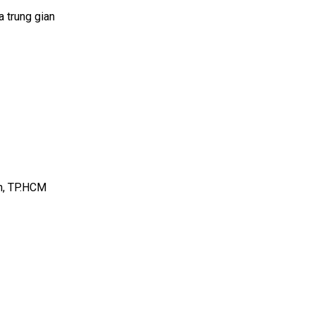
a trung gian
h, TP.HCM