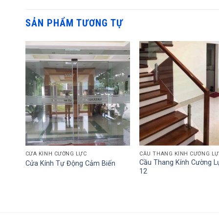
SẢN PHẨM TƯƠNG TỰ
CỬA KÍNH CƯỜNG LỰC
CẦU THANG KÍNH CƯỜNG L
 Mẫu
Cầu Thang Kính Cường 
Cửa Kính Tự Động Cảm Biến
12