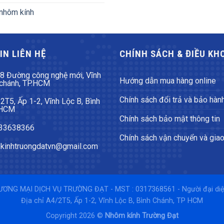
nhôm kính
IN LIÊN HỆ
CHÍNH SÁCH & ĐIỀU KH
8 Đường công nghệ mới, Vĩnh
Hướng dẫn mua hàng online
 chánh, TP.HCM
Chính sách đổi trả và bảo hàn
T5, Ấp 1-2, Vĩnh Lộc B, Bình
 HCM
Chính sách bảo mật thông tin
933638366
Chính sách vận chuyển và gia
kinhtruongdatvn@gmail.com
NG MẠI DỊCH VỤ TRƯỜNG ĐẠT - MST : 0317368561 - Người đại d
Địa chỉ A4/2T5, Ấp 1-2, Vĩnh Lộc B, Bình Chánh, TP HCM
Copyright 2026 ©
Nhôm kính Trường Đạt