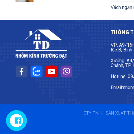
Vách ngăn 
THÔNG T
VP: A9/16f
lộc B, Bình
Xưởng: A4/2
Chánh, TP
Hotline: 0
Email:nhom
CTY TNHH SẢN XUẤT THƯƠ
Liên hệ