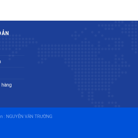
OẢN
h
o hàng
iện : NGUYỄN VĂN TRƯỜNG