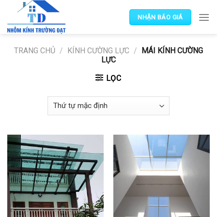
Skip
to
NHẬN BÁO GIÁ
content
TRANG CHỦ
/
KÍNH CƯỜNG LỰC
/
MÁI KÍNH CƯỜNG
LỰC
LỌC