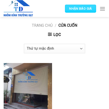
Skip
to
NHẬN BÁO GIÁ
content
TRANG CHỦ
/
CỬA CUỐN
LỌC