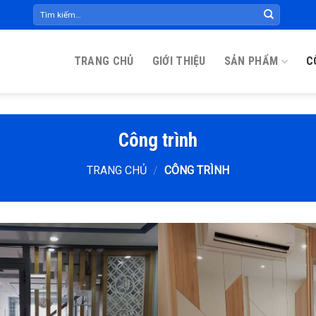
Tìm
kiếm:
TRANG CHỦ
GIỚI THIỆU
SẢN PHẨM
C
Công trình
TRANG CHỦ
/
CÔNG TRÌNH