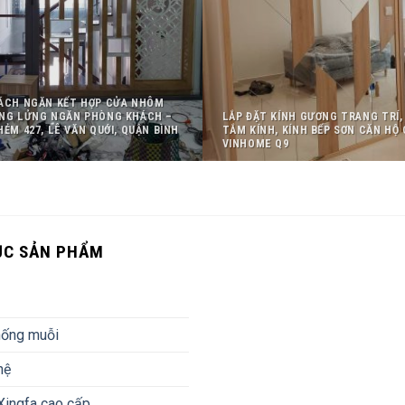
VÁCH NGĂN KẾT HỢP CỬA NHÔM
ẦNG LỬNG NGĂN PHÒNG KHÁCH –
LẮP ĐẶT KÍNH GƯƠNG TRANG TRÍ
HẺM 427, LÊ VĂN QUỚI, QUẬN BÌNH
TẮM KÍNH, KÍNH BẾP SƠN CĂN HỘ
VINHOME Q9
ỤC SẢN PHẨM
hống muỗi
hệ
ingfa cao cấp