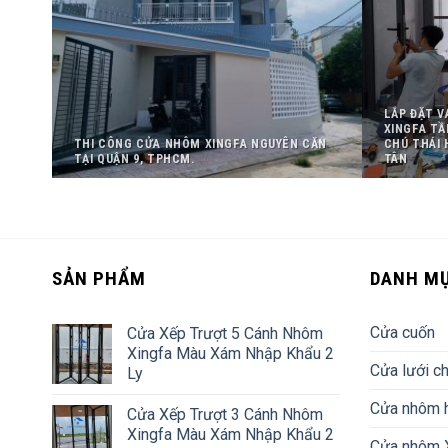
25
LẮP ĐẶT 
NG
XINGFA T
,
THI CÔNG CỬA NHÔM XINGFA NGUYÊN CĂN
CHÚ THÁI 
TẠI QUẬN 9, TPHCM.
TÂN
SẢN PHẨM
DANH M
Cửa cuốn
Cửa Xếp Trượt 5 Cánh Nhôm
Xingfa Màu Xám Nhập Khẩu 2
Cửa lưới c
Ly
Cửa nhôm 
Cửa Xếp Trượt 3 Cánh Nhôm
Xingfa Màu Xám Nhập Khẩu 2
Cửa nhôm X