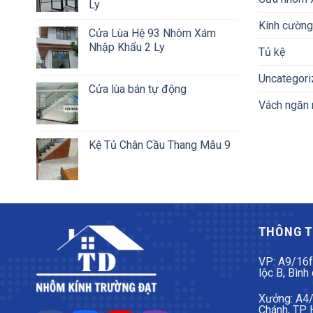
Ly
Kính cường
Cửa Lùa Hệ 93 Nhôm Xám
Nhập Khẩu 2 Ly
Tủ kệ
Uncategori
Cửa lùa bán tự động
Vách ngăn 
Kệ Tủ Chân Cầu Thang Mẫu 9
THÔNG T
VP: A9/16f
lộc B, Bình
Xưởng: A4/2
Chánh, TP