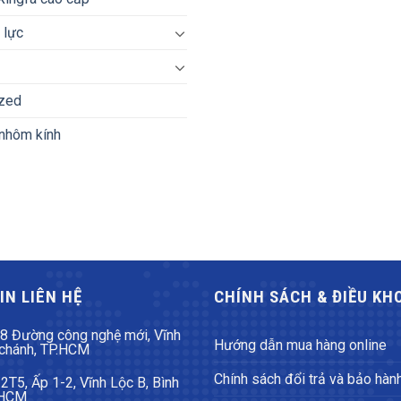
 lực
zed
nhôm kính
IN LIÊN HỆ
CHÍNH SÁCH & ĐIỀU KH
8 Đường công nghệ mới, Vĩnh
Hướng dẫn mua hàng online
 chánh, TP.HCM
Chính sách đổi trả và bảo hàn
T5, Ấp 1-2, Vĩnh Lộc B, Bình
 HCM