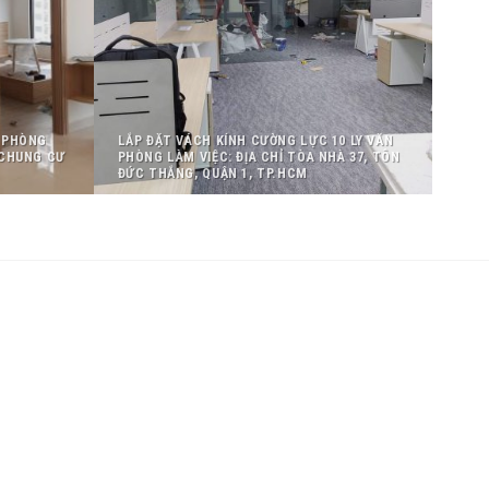
, PHÒNG
LẮP ĐẶT VÁCH KÍNH CƯỜNG LỰC 10 LY VĂN
 CHUNG CƯ
PHÒNG LÀM VIỆC: ĐỊA CHỈ TÒA NHÀ 37, TÔN
ĐỨC THẮNG, QUẬN 1, TP.HCM