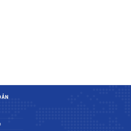
OẢN
h