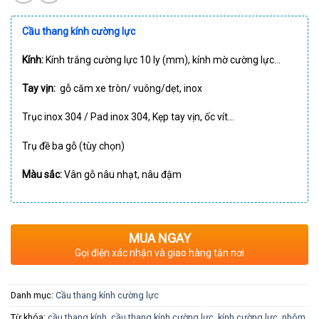
Cầu thang kính cường lực
Kính:
Kính trắng cường lực 10 ly (mm), kính mờ cường lực…
Tay vịn:
gỗ căm xe tròn/ vuông/dẹt, inox
Trục inox 304 / Pad inox 304, Kẹp tay vịn, ốc vít…
Trụ đề ba gỗ (tùy chọn)
Màu sắc:
Vân gỗ nâu nhạt, nâu đậm
MUA NGAY
Gọi điện xác nhận và giao hàng tận nơi
Danh mục:
Cầu thang kính cường lực
Từ khóa:
cầu thang kính
,
cầu thang kính cường lực
,
kính cường lực
,
nhôm