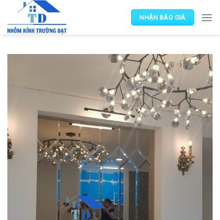
Skip
to
NHẬN BÁO GIÁ
content