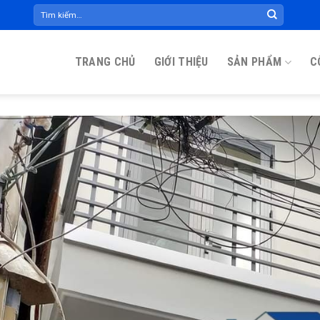
Tìm
kiếm:
TRANG CHỦ
GIỚI THIỆU
SẢN PHẨM
C